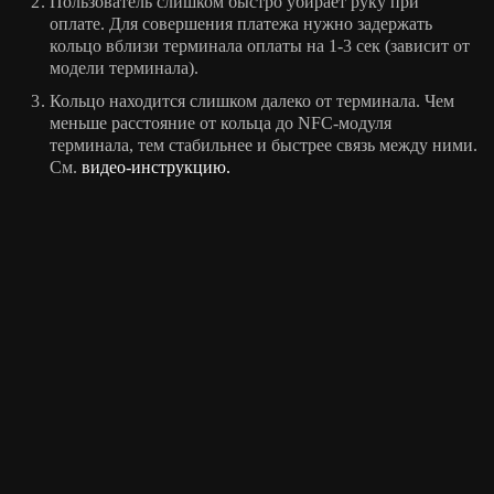
Пользователь слишком быстро убирает руку при
оплате. Для совершения платежа нужно задержать
кольцо вблизи терминала оплаты на 1-3 сек (зависит от
модели терминала).
Кольцо находится слишком далеко от терминала. Чем
КАКОЙ У ВАС ВОПРОС?
меньше расстояние от кольца до NFC-модуля
терминала, тем стабильнее и быстрее связь между ними.
См.
видео-инструкцию.
Удобный способ связи
Звонок по телефону
Сообщение в WhatsApp
Сообщение в Telegram
Пожалуйста не забудьте указать контакты для связи в поле
комментария.