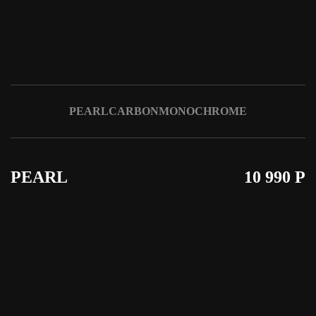
TPL_YOOTHEME_SKIP_TO_MAIN_CONTENT
PEARL
CARBON
MONOCHROME
PEARL
10 990 Р